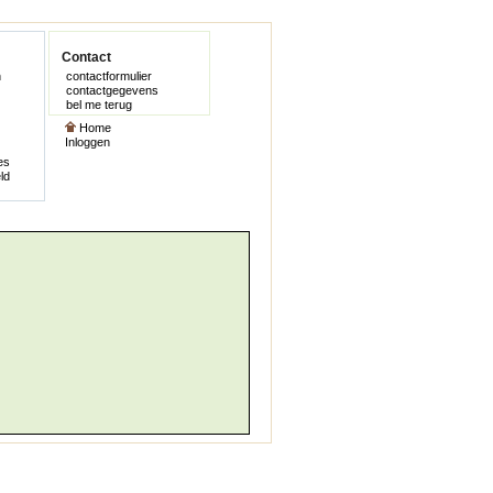
Contact
n
contactformulier
contactgegevens
bel me terug
Home
Inloggen
es
ld