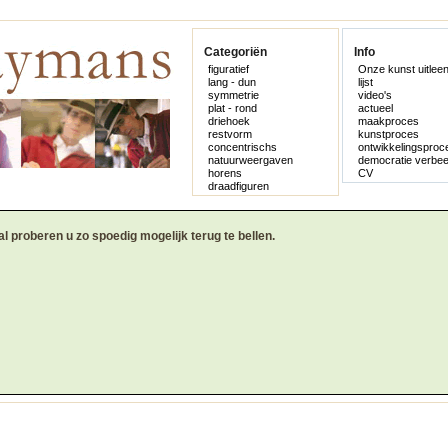
Categoriën
Info
figuratief
Onze kunst uitlee
lang - dun
lijst
symmetrie
video's
plat - rond
actueel
driehoek
maakproces
restvorm
kunstproces
concentrischs
ontwikkelingsproc
natuurweergaven
democratie verbee
horens
CV
draadfiguren
al proberen u zo spoedig mogelijk terug te bellen.